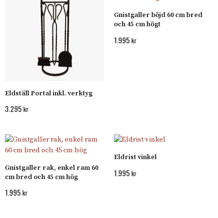
Gnistgaller böjd 60 cm bred
och 45 cm högt
1.995
kr
Eldställ Portal inkl. verktyg
3.295
kr
Eldrist vinkel
Gnistgaller rak, enkel ram 60
1.995
kr
cm bred och 45 cm hög
1.995
kr