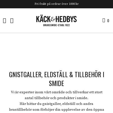
Fri frakt på ordrar över 1000 kr
0
0 
GNISTGALLER, ELDSTÄLL & TILLBEHÖR I
SMIDE
Vi är experter inom vårt område och tillverkar ett stort
antal tillbehör och produkter i smide.
Här hittar du gnistgaller, eldställ och andra
brastillbehör som förhöjer din upplevelse av den öppna