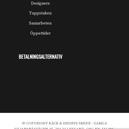
Designers
Tuppstaken
Samarbeten
Öppettider
BETALNINGSALTERNATIV
© COPYRIGHT KÄCK & HEDBYS SMIDE - GAMLA
SILJANSNÄSVÄGEN 20, 793 33 LEKSAND, ORG NR: 556391-