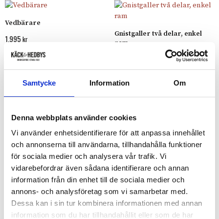
Vedbärare
Gnistgaller två delar, enkel
1.995
kr
ram
3.195
kr
Samtycke
Information
Om
Vedhylla
Askborste
Denna webbplats använder cookies
2.595
895
kr
kr
Vi använder enhetsidentifierare för att anpassa innehållet
och annonserna till användarna, tillhandahålla funktioner
för sociala medier och analysera vår trafik. Vi
vidarebefordrar även sådana identifierare och annan
Eldskyffel
Gnistgaller tre delar, dubbel
information från din enhet till de sociala medier och
895
kr
nitad ram
annons- och analysföretag som vi samarbetar med.
Dessa kan i sin tur kombinera informationen med annan
7.990
kr
information som du har tillhandahållit eller som de har