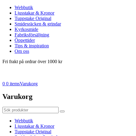
Webbutik
Ljusstakar & Kronor
Tuppstake Original
Smidesräcken & grindar
Kyrkosmide
Fabriksförsäljning
Öppettider
Tips & inspiration
Om oss
Fri frakt på ordrar över 1000 kr
0
0 items
Varukorg
Varukorg
Webbutik
Ljusstakar & Kronor
Tuppstake Original