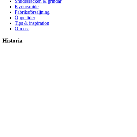
Smidesräcken & grindar
Kyrkosmide
Fabriksförsäljning
Öppettider
Tips & inspiration
Om oss
Historia