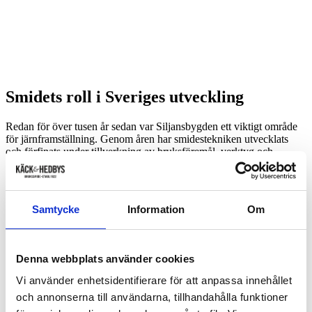
Smidets roll i Sveriges utveckling
Redan för över tusen år sedan var Siljansbygden ett viktigt område
för järnframställning. Genom åren har smidestekniken utvecklats
och förfinats under tillverkning av bruksföremål, verktyg och
redskap, för att producera mat, för att jaga, försvara sig mot fiender,
bygga, frakta, förvara.
Smidet och smidesprodukterna har haft en betydande roll i Sveriges
utveckling. Nu är det vårt ansvar att förvalta den ärvda kunskapen
Samtycke
Information
Om
från tidigare generationer av smeder, och samtidigt ta till oss ny
teknik och nya metoder.
Käck & Hedbys Smidesbolag sedan 1922
Denna webbplats använder cookies
Vi använder enhetsidentifierare för att anpassa innehållet
Käck och Hedbys Smidesbolag startades 1922 av Johan Käck och
och annonserna till användarna, tillhandahålla funktioner
Johan Hedbys. Företaget var ursprungligen en modern
smidesverkstad som tillverkade och reparerade jordbruksredskap,