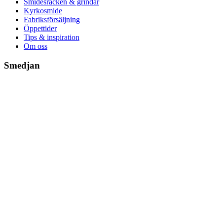
Smidesräcken & grindar
Kyrkosmide
Fabriksförsäljning
Öppettider
Tips & inspiration
Om oss
Smedjan