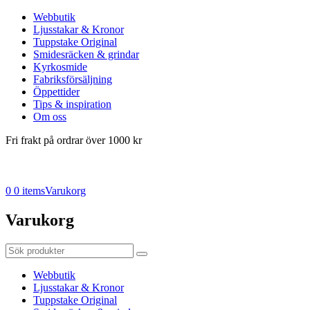
Webbutik
Ljusstakar & Kronor
Tuppstake Original
Smidesräcken & grindar
Kyrkosmide
Fabriksförsäljning
Öppettider
Tips & inspiration
Om oss
Fri frakt på ordrar över 1000 kr
0
0 items
Varukorg
Varukorg
Webbutik
Ljusstakar & Kronor
Tuppstake Original