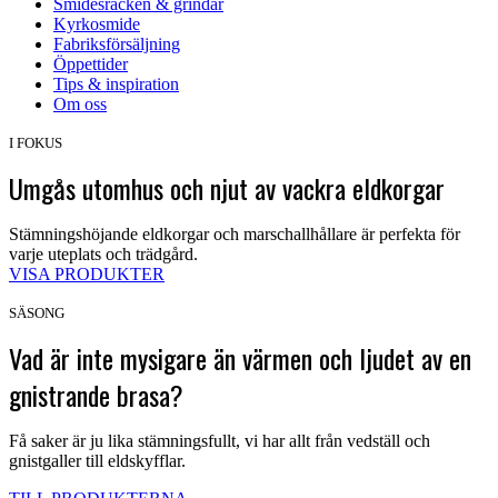
Smidesräcken & grindar
Kyrkosmide
Fabriksförsäljning
Öppettider
Tips & inspiration
Om oss
I FOKUS
Umgås utomhus och njut av vackra eldkorgar
Stämningshöjande eldkorgar och marschallhållare är perfekta för
varje uteplats och trädgård.
VISA PRODUKTER
SÄSONG
Vad är inte mysigare än värmen och ljudet av en
gnistrande brasa?
Få saker är ju lika stämningsfullt, vi har allt från vedställ och
gnistgaller till eldskyfflar.