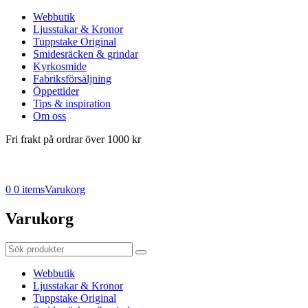
Webbutik
Ljusstakar & Kronor
Tuppstake Original
Smidesräcken & grindar
Kyrkosmide
Fabriksförsäljning
Öppettider
Tips & inspiration
Om oss
Fri frakt på ordrar över 1000 kr
0
0 items
Varukorg
Varukorg
Webbutik
Ljusstakar & Kronor
Tuppstake Original