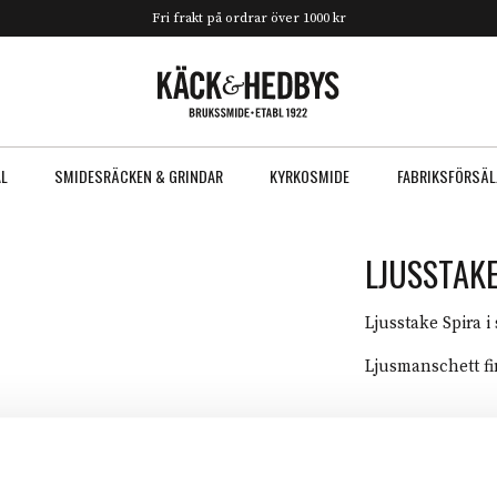
Fri frakt på ordrar över 1000 kr
AL
SMIDESRÄCKEN & GRINDAR
KYRKOSMIDE
FABRIKSFÖRSÄL
LJUSSTAKE
Ljusstake Spira i
Ljusmanschett fin
Det
De
395
kr
595
kr
ursprung
nu