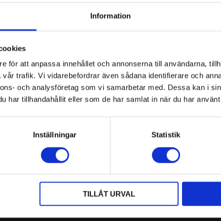
priset
pr
YTTERLIGARE INFORM
Information
var:
är
595 kr.
39
ARTIKELNR:
78A
cookies
KATEGORIER:
LJUSK
e för att anpassa innehållet och annonserna till användarna, tillh
SMIDESLJUSSTAKAR
vår trafik. Vi vidarebefordrar även sådana identifierare och anna
nnons- och analysföretag som vi samarbetar med. Dessa kan i sin
har tillhandahållit eller som de har samlat in när du har använt 
Inställningar
Statistik
FÖLJ OSS
TILLÅT URVAL
E
OM OSS
BETALNINGSALT
Historia