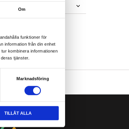
iset
ATION
Om
:
5 kr.
RONA I SMIDE - FÖR ALLA SMAKER
,
andahålla funktioner för
 FÖR GOLV, BORD & VÄGGAR
n information från din enhet
 tur kombinera informationen
deras tjänster.
Marknadsföring
TILLÅT ALLA
ERNATIV