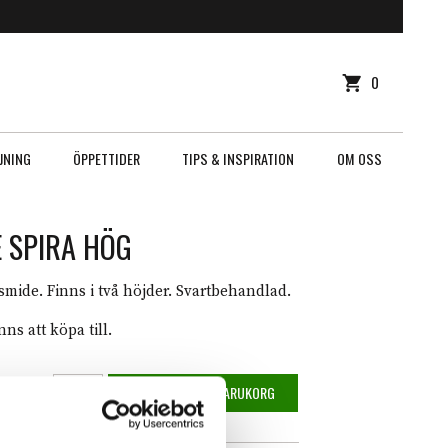
VARUKORG
0
0 ITEMS
JNING
ÖPPETTIDER
TIPS & INSPIRATION
OM OSS
 SPIRA HÖG
 smide. Finns i två höjder. Svartbehandlad.
ns att köpa till.
t
Ljusstake Spira hög mängd
LÄGG TILL I VARUKORG
liga
varande