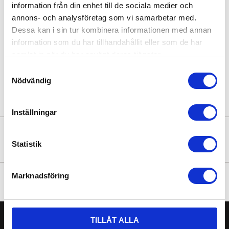
information från din enhet till de sociala medier och
annons- och analysföretag som vi samarbetar med.
Dessa kan i sin tur kombinera informationen med annan
Väderstrecksvisare för
Årtal för vindflöjel
information som du har tillhandahållit eller som de har
vindflöjel
samlat in när du har använt deras tjänster.
1.595
1.595
kr
kr
Samtyckesval
Nödvändig
Inställningar
NYHETSBREV
Statistik
Marknadsföring
FÖLJ OSS
TILLÅT ALLA