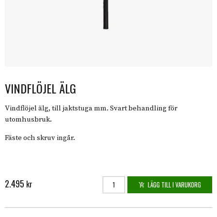
VINDFLÖJEL ÄLG
Vindflöjel älg, till jaktstuga mm. Svart behandling för
utomhusbruk.
Fäste och skruv ingår.
2.495
Vindflöjel älg mängd
kr
LÄGG TILL I VARUKORG