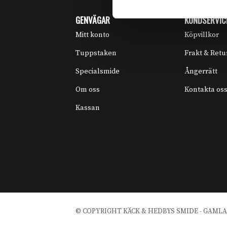
GENVÄGAR
KUNDSERVIC
Mitt konto
Köpvillkor
Tuppstaken
Frakt & Retu
Specialsmide
Ångerrätt
Om oss
Kontakta os
Kassan
© COPYRIGHT KÄCK & HEDBYS SMIDE - GAMLA S