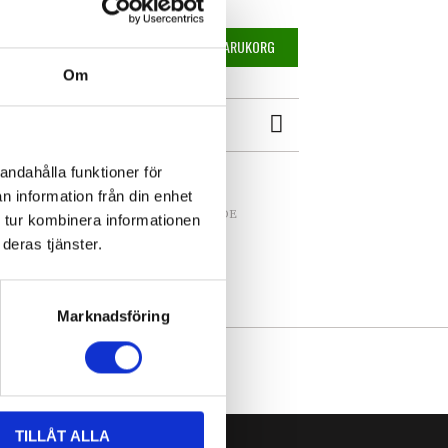
Eldställ Spiral inkl. verktyg mängd
LÄGG TILL I VARUKORG
Om
ATION
andahålla funktioner för
n information från din enhet
LLER, ELDSTÄLL & TILLBEHÖR I SMIDE
 tur kombinera informationen
deras tjänster.
Marknadsföring
TILLÅT ALLA