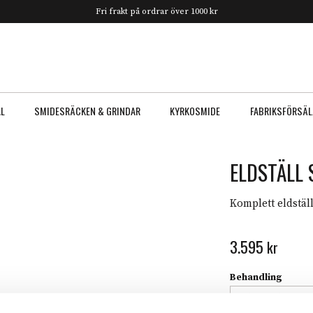
Fri frakt på ordrar över 1000 kr
AL
SMIDESRÄCKEN & GRINDAR
KYRKOSMIDE
FABRIKSFÖRSÄL
ELDSTÄLL 
Komplett eldstäl
3.595
kr
Behandling