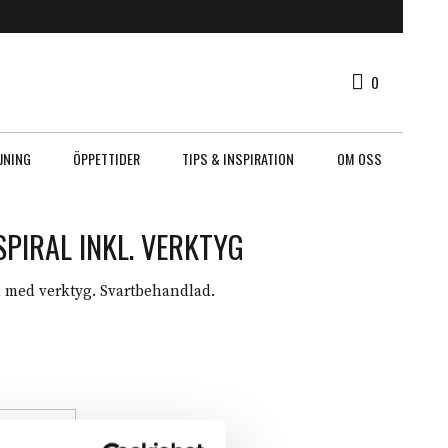
VARUKORG
0
0 ITEMS
JNING
ÖPPETTIDER
TIPS & INSPIRATION
OM OSS
SPIRAL INKL. VERKTYG
l med verktyg. Svartbehandlad.