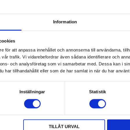
Information
YTTERLIGARE INFORM
cookies
e för att anpassa innehållet och annonserna till användarna, tillh
ARTIKELNR:
94A
vår trafik. Vi vidarebefordrar även sådana identifierare och anna
KATEGORI:
GNISTGA
nnons- och analysföretag som vi samarbetar med. Dessa kan i sin
har tillhandahållit eller som de har samlat in när du har använt 
Inställningar
Statistik
FÖLJ OSS
TILLÅT URVAL