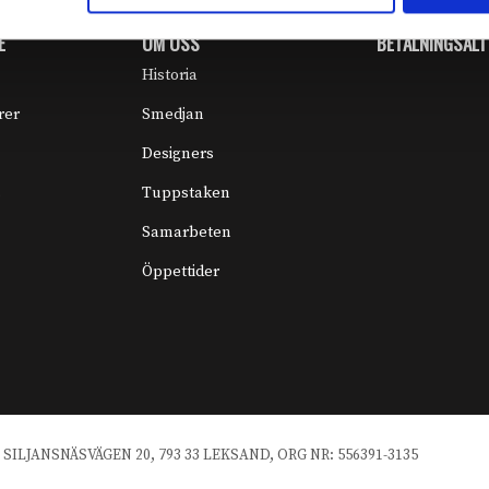
E
OM OSS
BETALNINGSALT
Historia
rer
Smedjan
Designers
s
Tuppstaken
Samarbeten
Öppettider
ILJANSNÄSVÄGEN 20, 793 33 LEKSAND, ORG NR: 556391-3135