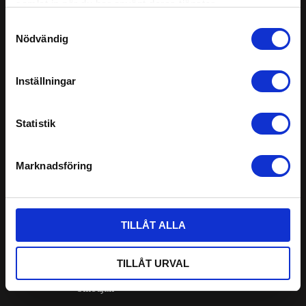
samlat in när du har använt deras tjänster.
Om oss
Samtyckesval
Nödvändig
Kassan
Inställningar
KUNDSERVICE
Köpvillkor
Statistik
Frakt & Returer
Marknadsföring
Ångerrätt
Kontakta oss
TILLÅT ALLA
OM OSS
TILLÅT URVAL
Historia
Smedjan