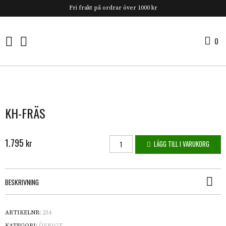
Fri frakt på ordrar över 1000 kr
0
0 
KH-FRÄS
1.795
KH-fräs mängd
kr
LÄGG TILL I VARUKORG
BESKRIVNING
ARTIKELNR:
234
KATEGORI:
ÖVRIGT