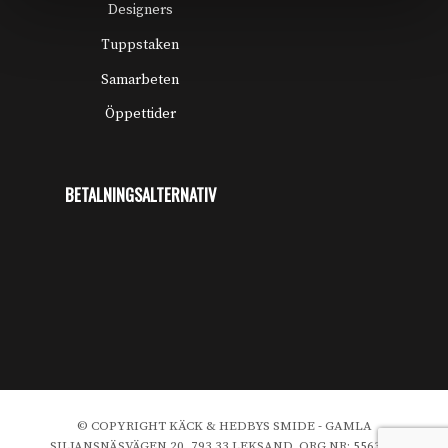
Designers
Tuppstaken
Samarbeten
Öppettider
BETALNINGSALTERNATIV
© COPYRIGHT KÄCK & HEDBYS SMIDE - GAMLA
SILJANSNÄSVÄGEN 20, 793 33 LEKSAND, ORG NR: 556391-