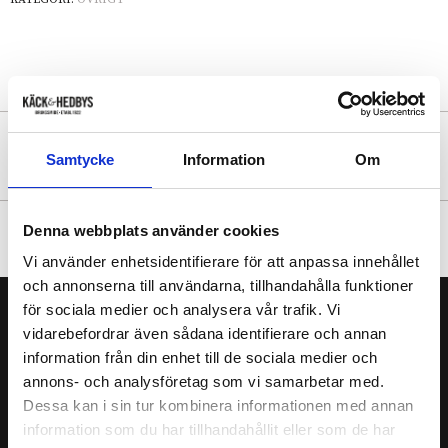
NYHETSBREV
Samtycke
Information
Om
Denna webbplats använder cookies
FÖLJ OSS
Vi använder enhetsidentifierare för att anpassa innehållet
och annonserna till användarna, tillhandahålla funktioner
för sociala medier och analysera vår trafik. Vi
vidarebefordrar även sådana identifierare och annan
GENVÄGAR
information från din enhet till de sociala medier och
Mitt konto
annons- och analysföretag som vi samarbetar med.
Dessa kan i sin tur kombinera informationen med annan
Tuppstaken
information som du har tillhandahållit eller som de har
Specialsmide