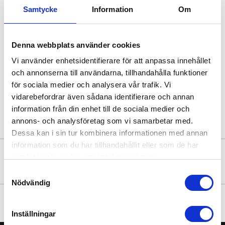
Samtycke
Information
Om
Denna webbplats använder cookies
Vi använder enhetsidentifierare för att anpassa innehållet
Takkrok i rundjärn –
Ringljuskrona 6 ljus
Svartbehandlad
och annonserna till användarna, tillhandahålla funktioner
250
995
kr
kr
för sociala medier och analysera vår trafik. Vi
vidarebefordrar även sådana identifierare och annan
information från din enhet till de sociala medier och
annons- och analysföretag som vi samarbetar med.
Dessa kan i sin tur kombinera informationen med annan
information som du har tillhandahållit eller som de har
samlat in när du har använt deras tjänster.
NYHETSBREV
Samtyckesval
Nödvändig
FÖLJ OSS
Inställningar