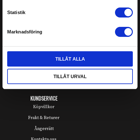
Statistik
GENVÄGAR
Mitt konto
Marknadsföring
Tuppstaken
Specialsmide
TILLÅT ALLA
Om oss
Kassan
TILLÅT URVAL
KUNDSERVICE
Köpvillkor
Frakt & Returer
Ångerrätt
Kontakta oss