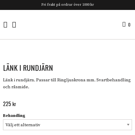
Fri frakt på ordrar över 1000 kr
0
0 
LÄNK I RUNDJÄRN
Länk i rundjärn. Passar till Ringljuskrona mm. Svartbehandling
och råsmide.
225
kr
Behandling