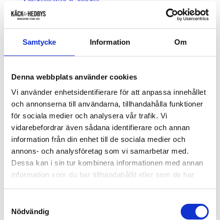
Smidesräcken & grindar
Kyrkosmide
Fabriksförsäljning
Öppettider
Tips & inspiration
Samtycke
Information
Om
Om oss
Denna webbplats använder cookies
Löv i råsmide
Vi använder enhetsidentifierare för att anpassa innehållet
och annonserna till användarna, tillhandahålla funktioner
Finns i råsmide och svartbehandlad.
för sociala medier och analysera vår trafik. Vi
vidarebefordrar även sådana identifierare och annan
information från din enhet till de sociala medier och
150
kr
annons- och analysföretag som vi samarbetar med.
Dessa kan i sin tur kombinera informationen med annan
Löv i råsmide mängd
information som du har tillhandahållit eller som de har
Lägg till i varukorg
samlat in när du har använt deras tjänster.
Ytterligare information
Samtyckesval
Dimensioner
2,5 × 5,5 cm
Nödvändig