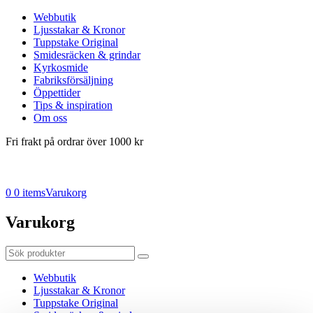
Webbutik
Ljusstakar & Kronor
Tuppstake Original
Smidesräcken & grindar
Kyrkosmide
Fabriksförsäljning
Öppettider
Tips & inspiration
Om oss
Fri frakt på ordrar över 1000 kr
0
0 items
Varukorg
Varukorg
Webbutik
Ljusstakar & Kronor
Tuppstake Original