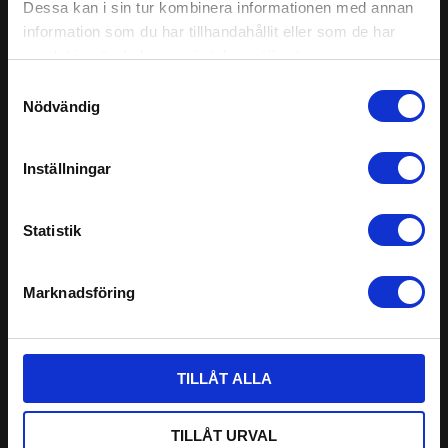
GENVÄGAR
Dessa kan i sin tur kombinera informationen med annan
Mitt konto
information som du har tillhandahållit eller som de har
samlat in när du har använt deras tjänster.
Tuppstaken
Samtyckesval
Specialsmide
Nödvändig
Om oss
Kassan
Inställningar
Statistik
KUNDSERVICE
Köpvillkor
Marknadsföring
Frakt & Returer
Ångerrätt
TILLÅT ALLA
Kontakta oss
TILLÅT URVAL