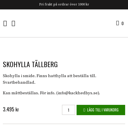
Fri frakt på ordrar över 1000 kr
0
0 
SKOHYLLA TÄLLBERG
Skohylla i smide. Finns hatthylla att beställa till.
Svartbehandlad.
Kan måttbeställas. För info. (info@kackhedbys.se).
3.495
Skohylla Tällberg mängd
kr
LÄGG TILL I VARUKORG