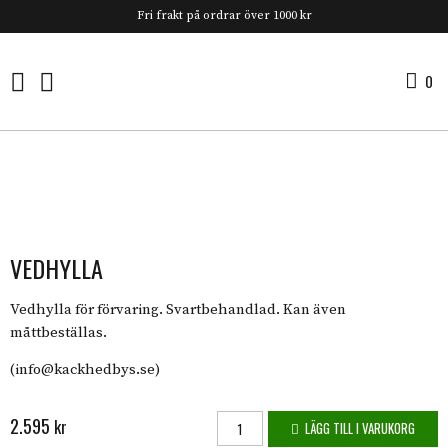
Fri frakt på ordrar över 1000 kr
0
0 
VEDHYLLA
Vedhylla för förvaring. Svartbehandlad. Kan även
måttbeställas.
(info@kackhedbys.se)
2.595
Vedhylla mängd
kr
LÄGG TILL I VARUKORG