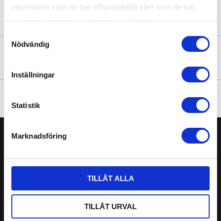
information som du har tillhandahållit eller som de har
samlat in när du har använt deras tjänster.
Samtyckesval
Nödvändig
NYHETSBREV
Inställningar
FÖLJ OSS
Statistik
Marknadsföring
GENVÄGAR
Mitt konto
TILLÅT ALLA
Tuppstaken
Specialsmide
TILLÅT URVAL
Om oss