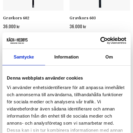
Gravkors 602
Gravkors 603
36.000
36.000
kr
kr
Samtycke
Information
Om
Denna webbplats använder cookies
Vi använder enhetsidentifierare för att anpassa innehållet
och annonserna till användarna, tillhandahålla funktioner
för sociala medier och analysera vår trafik. Vi
vidarebefordrar även sådana identifierare och annan
Gravkors 604
Gravkors 605
information från din enhet till de sociala medier och
36.000
23.000
kr
kr
annons- och analysföretag som vi samarbetar med.
Dessa kan i sin tur kombinera informationen med annan